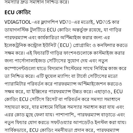
সমস্যার দ্রুত সমাধান নিশ্চিত করে।
ECU কোডিং
VDIAGTOOL-এর ফ্ল্যাগশিপ VD70-এর মতোই,
VD70S কার
ডায়াগনস্টিক টুলটিতে
ECU কোডিং অন্তর্ভুক্ত রয়েছে, যা গাড়ির
পারফরম্যান্স এবং কার্যকারিতা অপ্টিমাইজ করার জন্য এর
ইলেকট্রনিক কন্ট্রোল ইউনিট (ECU) প্রোগ্রামিং ও কনফিগার করতে
সক্ষম করে। এই ফিচারটি গাড়ির ফাংশনগুলোকে কাস্টমাইজ করার
জন্য পার্সোনালাইজড সেটিংসের সুযোগ দেয় এবং নতুন
কম্পোনেন্টগুলো যাতে বিদ্যমান সিস্টেমের সাথে নির্বিঘ্নে কাজ করে
তা নিশ্চিত করে। এটি ফুয়েল ম্যাপিং বা টার্বো সেটিংসের মতো
প্যারামিটার পরিবর্তন করে পারফরম্যান্স অপ্টিমাইজেশন করতেও
সক্ষম করে, যা ইঞ্জিনের পারফরম্যান্স উন্নত করে। এছাড়াও, ECU
কোডিং ECU সেটিংস রিসেট বা পরিবর্তন করে সমস্যা সমাধানে
সহায়তা করে, যার মাধ্যমে বিভিন্ন সমস্যার সমাধান করা যায় এবং
এরর কোড মুছে ফেলা যায়। পাশাপাশি, পারফরম্যান্স বাড়াতে এবং
নতুন ফিচার যোগ করতে সফটওয়্যার আপডেটও ইনস্টল করা যায়।
সার্বিকভাবে, ECU কোডিং নমনীয়তা প্রদান করে, পারফরম্যান্স