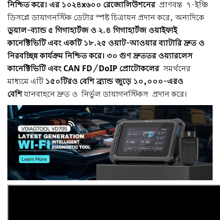
নিশ্চিত করে।
এর ১০২৪x৬০০ রেজোলিউশনের
প্রাণবন্ত ৭-ইঞ্চি
ডিসপ্লে
ডায়াগনস্টিক ডেটার স্পষ্ট চিত্রায়ন প্রদান করে, অন্যদিকে
ডুয়াল-ব্যান্ড ৫ গিগাহার্টজ ও ২.৪ গিগাহার্টজ ওয়াইফাই
কানেক্টিভিটি এবং একটি ১৮.২৫ ওয়াট-আওয়ার ব্যাটারি দ্রুত ও
নিরবচ্ছিন্ন কার্যক্রম নিশ্চিত করে। ৩০ গুণ দ্রুততর ওয়্যারলেস
কানেক্টিভিটি এবং
CAN FD/DoIP প্রোটোকলের
সমর্থনের
মাধ্যমে এটি
১৫০টিরও বেশি ব্র্যান্ড জুড়ে
১০,০০০-এরও
বেশি
যানবাহনে
দ্রুত ও
নির্ভুল ডায়াগনস্টিকস প্রদান করে।