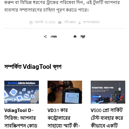
করুন বা বিভিন্ন ধরণের ট্রাকের পরিষেবা দিন, এই টুলটি আপনার
ব্যবসার সম্প্রসারণের চাহিদা পূরণ করতে পারে।
আগস্ট 15 2025
০টি মন্তব্য
থম্পসনইথান
শেয়ার
প্রিন্ট
সম্পর্কিত VdiagTool ব্লগ
VdiagTool D-
VD31 কার
V500 প্রো সার্কিট
সিরিজ: আপনার
কন্ট্রোলারের
টেস্ট ব্যবহার করে
সাবস্ক্রিপশন কোড
সাহায্যে স্মার্ট কী-
কীভাবে একটি