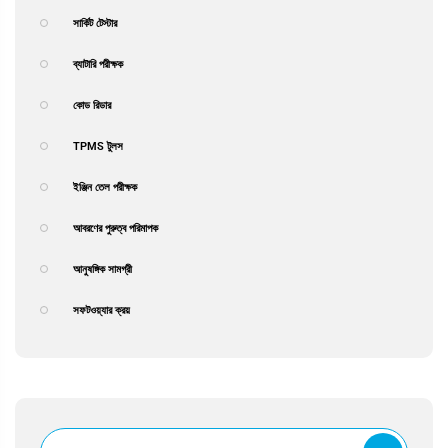
সার্কিট টেস্টার
ব্যাটারি পরীক্ষক
কোড রিডার
TPMS টুলস
ইঞ্জিন তেল পরীক্ষক
আবরণের পুরুত্ব পরিমাপক
আনুষঙ্গিক সামগ্রী
সফটওয়্যার ক্রয়