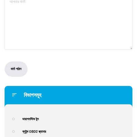
বিভাগসমূহ
ডায়াগনস্টিক টুল
ব্লুটুথ OBD2 স্ক্যানার