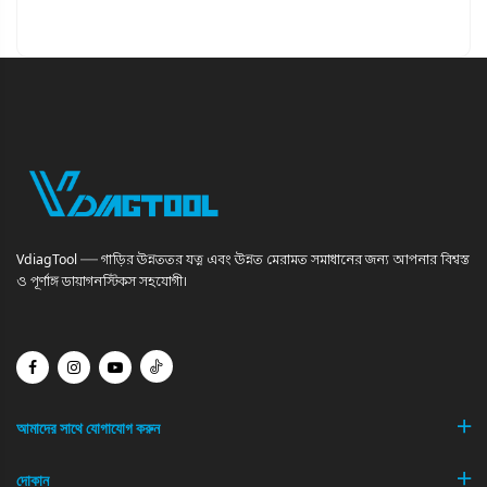
VdiagTool — গাড়ির উন্নততর যত্ন এবং উন্নত মেরামত সমাধানের জন্য আপনার বিশ্বস্ত
ও পূর্ণাঙ্গ ডায়াগনস্টিকস সহযোগী।
আমাদের সাথে যোগাযোগ করুন
দোকান