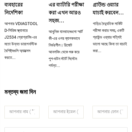
ব্যবহারের
এর ব্যাটারি পরীক্ষা
গ্রাউন্ড ওয়্যার
নির্দেশিকা
করা এখন আরও
যাচাই করবেন...
সহজ...
আপনার VDIAGTOOL
গাড়ির বৈদ্যুতিক সার্কিট
D-সিরিজ স্ক্যানারে
পরীক্ষা করার সময়, একটি
আধুনিক যানবাহনগুলো স্মার্ট
J2534 প্রোগ্রামিং-এর
গ্রাউন্ড ওয়্যার সত্যিই
কী-এর ওপর ব্যাপকভাবে
মতো উন্নত ডায়াগনস্টিক
ভালো আছে কিনা তা যাচাই
নির্ভরশীল। রিমোট
বৈশিষ্ট্যগুলি অ্যাক্সেস
করা...
আনলকিং থেকে শুরু করে
করতে...
পুশ-বাটন স্টার্ট সিস্টেম
পর্যন্ত...
মন্তব্য জমা দিন