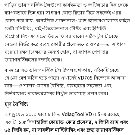
গাড়ির ডায়াগনস্টিক টুলগুলো কার্যক্ষমতা ও জটিলতার দিক থেকে
ব্যাপকভাবে ভিন্ন হয়। সাধারণ কোড রিডার দিয়ে সহজেই এরর
কোড পড়া যায়, অন্যদিকে প্রফেশনাল-গ্রেড স্ক্যানারগুলোতে লাইভ
ডেটা মনিটরিং, বাই-ডিরেকশনাল টেস্টিং এবং ইসিইউ
রিপ্রোগ্রামিং-এর মতো উন্নত ফিচার থাকে। সঠিক টুলটি বেছে
নেওয়া নির্ভর করে ব্যবহারকারীর প্রয়োজনের ওপর—তা সাধারণ
ঘরোয়া রক্ষণাবেক্ষণের জন্যই হোক, বা ব্যাপক পেশাদার
ডায়াগনস্টিকসের জন্যই হোক।
বাজারে এত ডায়াগনস্টিক টুল উপলব্ধ থাকায়, সঠিকটি বেছে
নেওয়া বেশ কঠিন হতে পারে। এখানেই VD70S নিজেকে আলাদা
করে—পেশাদার-মানের বৈশিষ্ট্য, ব্যবহারের সহজতা এবং
নির্ভরযোগ্য পারফরম্যান্সের নিখুঁত ভারসাম্য প্রদান করে।
মূল বৈশিষ্ট্য
অ্যান্ড্রয়েড ১০.০ দ্বারা চালিত
VdiagTool VD70S-এ
রয়েছে
একটি
১.৫ গিগাহার্টজ কোয়াড-কোর প্রসেসর, ২ জিবি র‍্যাম এবং
৬৪ জিবি রম, যা সাবলীল মাল্টিটাস্কিং এবং দ্রুত ডায়াগনস্টিকস