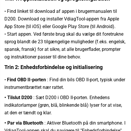
•
Find linket til download af appen i brugermanualen til
D200. Download og installer VdiagTool-appen fra Apple
App Store (til iOS) eller Google Play Store (til Android).
•
Start appen. Ved første brug skal du vælge dit foretrukne
sprog blandt de 23 tilgængelige muligheder (f.eks. engelsk,
spansk, fransk) for at sikre, at alle brugerflader, prompter
og instruktioner passer til dine behov.
Trin 2: Enhedsforbindelse og initialisering
•
Find OBD II-porten
: Find din bils OBD II-port, typisk under
instrumentbrættet nær rattet.
• Tilslut D200
: Sæt D200 i OBD II-porten. Enhedens
indikatorlamper (grøn, blå, blinkende blå) lyser for at vise,
at den er tændt og klar.
• Par via Bluetooth
: Aktiver Bluetooth på din smartphone. I
VdiagTool-appen skal du navigere til "Enhedsforbindelse"