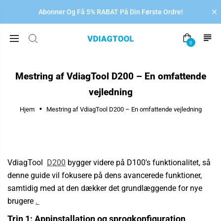
Abonner Og Få 5% RABAT På Din Første Ordre!
0
Mestring af VdiagTool D200 – En omfattende
vejledning
Hjem
Mestring af VdiagTool D200 – En omfattende vejledning
VdiagTool
D200
bygger videre på D100's funktionalitet, så
denne guide vil fokusere på dens avancerede funktioner,
samtidig med at den dækker det grundlæggende for nye
brugere
.
Trin 1: Appinstallation og sprogkonfiguration