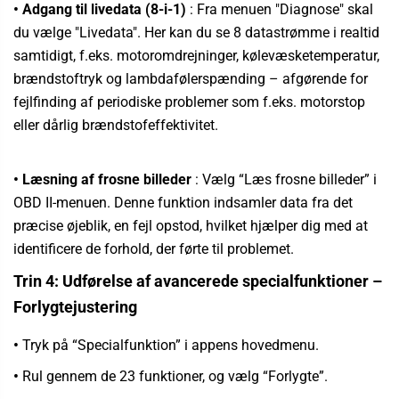
• Adgang til livedata (8-i-1)
:
Fra menuen "Diagnose" skal
du vælge "Livedata".
Her kan du se 8 datastrømme i realtid
samtidigt, f.eks. motoromdrejninger, kølevæsketemperatur,
brændstoftryk og lambdafølerspænding – afgørende for
fejlfinding af periodiske problemer som f.eks. motorstop
eller dårlig brændstofeffektivitet.
• Læsning af frosne billeder
:
Vælg “Læs frosne billeder” i
OBD II-menuen. Denne funktion indsamler data fra det
præcise øjeblik, en fejl opstod, hvilket hjælper dig med at
identificere de forhold, der førte til problemet.
Trin 4: Udførelse af avancerede specialfunktioner –
Forlygtejustering
•
Tryk på “Specialfunktion” i appens hovedmenu.
•
Rul gennem de 23 funktioner, og vælg “Forlygte”.