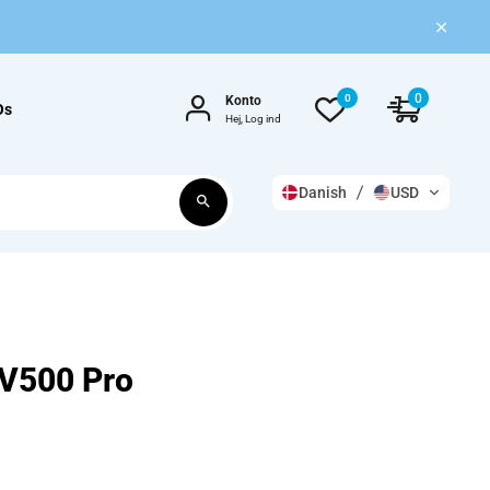
0
0
Konto
Os
Hej, Log ind
Danish
USD
 V500 Pro