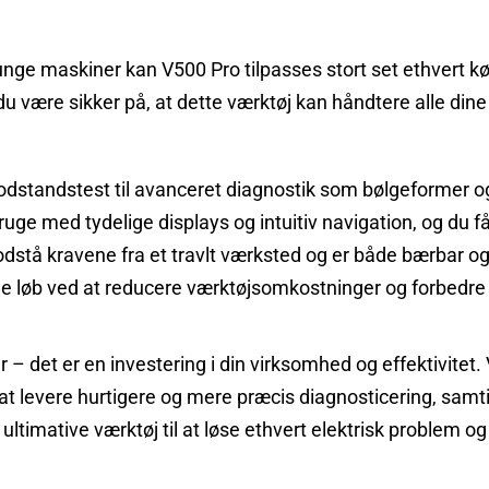
g tunge maskiner kan V500 Pro tilpasses stort set ethvert k
u være sikker på, at dette værktøj kan håndtere alle din
dstandstest til avanceret diagnostik som bølgeformer o
ge med tydelige displays og intuitiv navigation, og du få
dstå kravene fra et travlt værksted og er både bærbar og r
ge løb ved at reducere værktøjsomkostninger og forbedre d
ler – det er en investering i din virksomhed og effektivit
at levere hurtigere og mere præcis diagnosticering, samt
ultimative værktøj til at løse ethvert elektrisk problem o