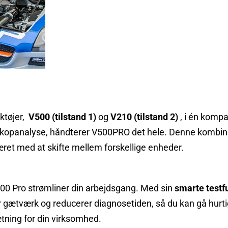
ktøjer,
V500 (tilstand 1)
og
V210 (tilstand 2)
, i én komp
skopanalyse, håndterer V500PRO det hele. Denne kombinati
ret med at skifte mellem forskellige enheder.
V500 Pro strømliner din arbejdsgang. Med sin
smarte testf
or gætværk og reducerer diagnosetiden, så du kan gå hurti
tning for din virksomhed.