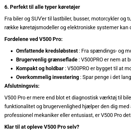
6. Perfekt til alle typer køretøjer
Fra biler og SUV'er til lastbiler, busser, motorcykler o
række køretøjsmodeller og elektroniske systemer kan d
Fordelene ved V500 Pro:
Omfattende kredsløbstest
: Fra spændings- og mo
Brugervenlig grænseflade
: V500PRO er nem at bru
Kompakt og holdbar
: V500PRO er bygget til at mo
Overkommelig investering
: Spar penge i det lan
Afslutningsvis:
V500 Pro er mere end blot et diagnostisk værktøj til bi
funktionalitet og brugervenlighed hjælper den dig med 
professionel mekaniker eller entusiast, er V500 Pro det 
Klar til at opleve
V500
Pro
selv?