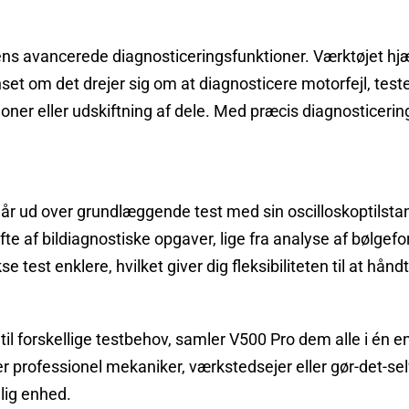
ns avancerede diagnosticeringsfunktioner. Værktøjet hjæ
 om det drejer sig om at diagnosticere motorfejl, teste i
oner eller udskiftning af dele. Med præcis diagnosticering 
 ud over grundlæggende test med sin oscilloskoptilstand
te af bildiagnostiske opgaver, lige fra analyse af bølgefor
test enklere, hvilket giver dig fleksibiliteten til at håndt
er til forskellige testbehov, samler V500 Pro dem alle i én
rofessionel mekaniker, værkstedsejer eller gør-det-selv-
lig enhed.