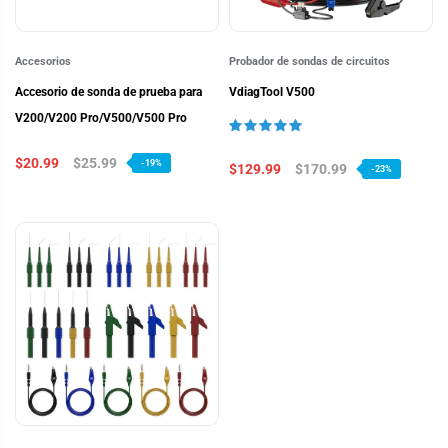
Accesorios
Probador de sondas de circuitos
Accesorio de sonda de prueba para
VdiagTool V500
V200/V200 Pro/V500/V500 Pro
$20.99
$25.99
-19%
$129.99
$170.99
-23%