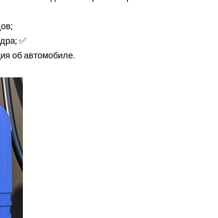
ов;
дра; ✅
ция об автомобиле.