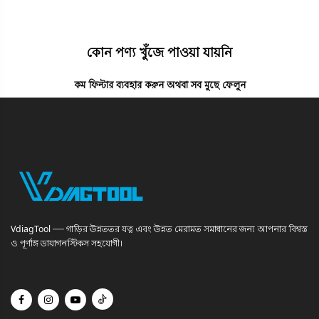
কোন পণ্য খুঁজে পাওয়া যায়নি
কম ফিল্টার ব্যবহার করুন অথবা
সব মুছে ফেলুন
VdiagTool — গাড়ির উন্নততর যত্ন এবং উন্নত মেরামত সমাধানের জন্য আপনার বিশ্বস্ত
ও পূর্ণাঙ্গ ডায়াগনস্টিকস সহযোগী।