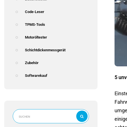
Code-Leser
TPMS-Tools
Motoröltester
Schichtdickenmessgerät
Zubehör
Softwarekauf
5 unv
Einst
Fahrw
umgeh
einig