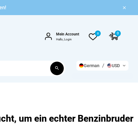
en!
0
0
Mein Account
Hallo, Login
German
USD
ucht, um ein echter Benzinbruder