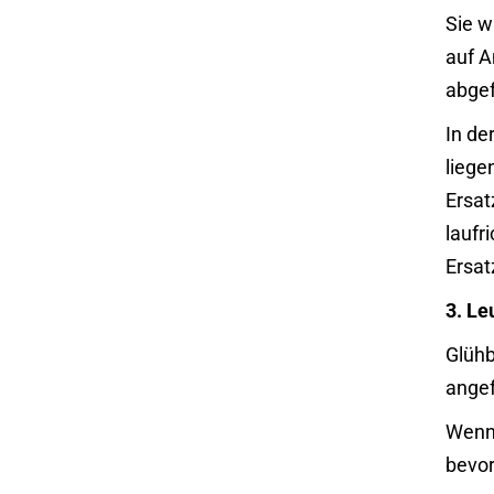
Sie w
auf A
abgef
In de
liege
Ersat
laufr
Ersat
3. Le
Glühb
angef
Wenn 
bevor