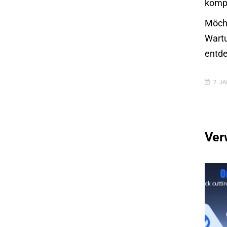
kompl
Möcht
Wartu
entde
7. J
Ver