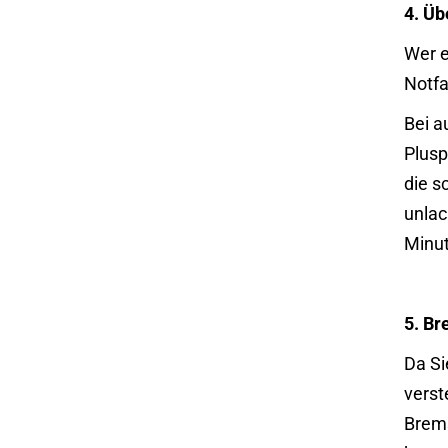
4. Üb
Wer e
Notfa
Bei a
Plusp
die s
unlac
Minut
5. B
Da Si
verst
Brems