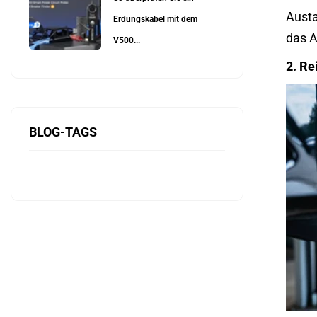
Austa
Erdungskabel mit dem
das A
V500...
2. Re
BLOG-TAGS