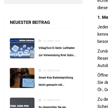
echte
diese
1. Me
NEUESTER BEITRAG
Jeder
kenne
beson
10. APRIL 2026
VdiagTool D-Serie: Leitfaden
Zunäc
zur Verwendung Ihrer Subs...
Reser
Autob
25. MÄRZ 2026
Öffne
Smart-Key-Batterieprüfung
Sie d
leicht gemacht mit...
Öl-, 
Zu de
16. MÄRZ 2026
Schei
So überprüfen Sie ein