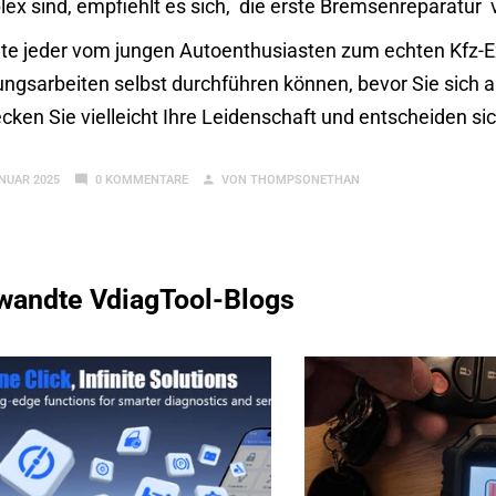
ex sind, empfiehlt es sich,
die erste Bremsenreparatur
v
e jeder vom jungen Autoenthusiasten zum echten Kfz-Ex
ngsarbeiten selbst durchführen können, bevor Sie sich 
cken Sie vielleicht Ihre Leidenschaft und entscheiden sic
ANUAR 2025
0 KOMMENTARE
VON THOMPSONETHAN
wandte VdiagTool-Blogs