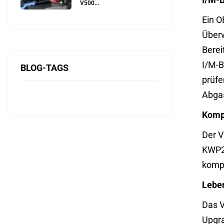
V500...
Ein O
Überw
Berei
I/M-B
BLOG-TAGS
prüfe
Abgas
Kompa
Der V
KWP2
kompa
Lebe
Das V
Upgra