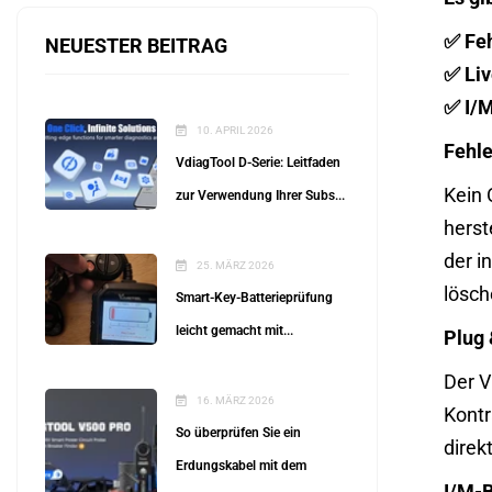
✅ Feh
NEUESTER BEITRAG
✅ Liv
✅ I/M
10. APRIL 2026
Fehle
VdiagTool D-Serie: Leitfaden
Kein 
zur Verwendung Ihrer Subs...
herst
der i
25. MÄRZ 2026
lösch
Smart-Key-Batterieprüfung
leicht gemacht mit...
Plug 
Der V
16. MÄRZ 2026
Kontr
So überprüfen Sie ein
direk
Erdungskabel mit dem
I/M-B