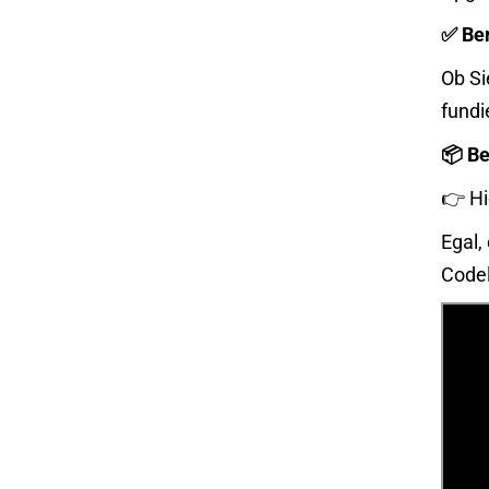
✅ Ber
Ob Si
fundi
📦 Be
👉
Hi
Egal,
Codel