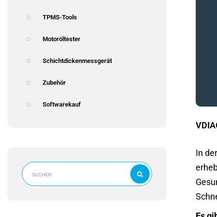
TPMS-Tools
Motoröltester
Schichtdickenmessgerät
Zubehör
Softwarekauf
VDIAG
In de
erheb
Gesun
Schne
Es gi