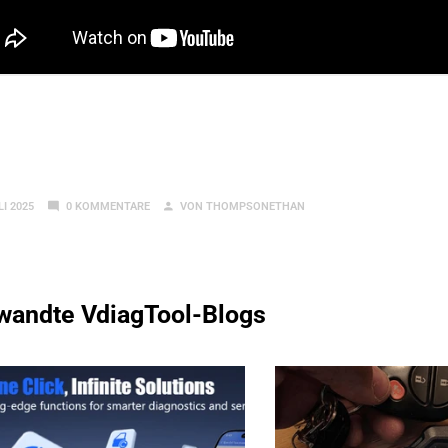
LI 2025
0 KOMMENTARE
VON THOMPSONETHAN
wandte VdiagTool-Blogs