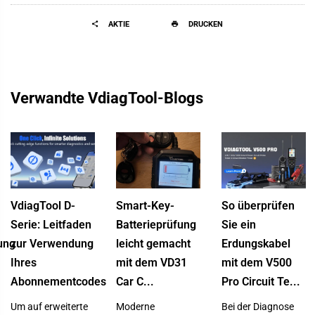
AKTIE
DRUCKEN
Verwandte VdiagTool-Blogs
VdiagTool D-
Smart-Key-
So überprüfen
Serie: Leitfaden
Batterieprüfung
Sie ein
ung
zur Verwendung
leicht gemacht
Erdungskabel
Ihres
mit dem VD31
mit dem V500
Abonnementcodes
Car C...
Pro Circuit Te...
Um auf erweiterte
Moderne
Bei der Diagnose