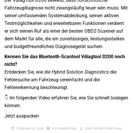
Der
VdiagTool D200
beweist, dass fortschrittliche
Fahrzeugdiagnose nicht zwangsläufig teuer sein muss. Mit
seiner umfassenden Systemabdeckung, seinen aktiven
Testmöglichkeiten und erweiterbaren Funktionen verdient
er sich seinen Ruf als einer der besten OBD2-Scanner auf
dem Markt für alle, die ein zuverlässiges, leistungsstarkes
und budgetfreundliches Diagnosegerät suchen.
Kennen Sie das Bluetooth-Scantool Vdiagtool D200 noch
nicht?
Entdecken Sie, wie
die Hybrid Solution Diagnostics
die
Fehlersuche am Fahrzeug vereinfacht und die
Fehlererkennung beschleunigt.
👇 Im folgenden Video erfahren Sie, wie Sie schnell loslegen
können.
Jetzt auspacken
FEBRUAR 09, 2026
0 KOMMENTARE
VON THOMPSONETHAN