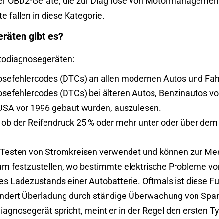
er OBD2-Geräte, die zur Diagnose von Motormanagement
 fallen in diese Kategorie.
räten gibt es?
utodiagnosegeräten:
osefehlercodes (DTCs) an allen modernen Autos und Fa
efehlercodes (DTCs) bei älteren Autos, Benzinautos vor 
 USA vor 1996 gebaut wurden, auszulesen.
ob der Reifendruck 25 % oder mehr unter oder über dem 
m Testen von Stromkreisen verwendet und können zur Me
um festzustellen, wo bestimmte elektrische Probleme vor
des Ladezustands einer Autobatterie. Oftmals ist diese F
hindert Überladung durch ständige Überwachung von Spa
gnosegerät spricht, meint er in der Regel den ersten Ty