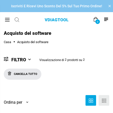

Iscriviti E Ricevi Uno Sconto Del 5% Sul Tuo Primo Ordine!
0
Acquisto del software
Casa
Acquisto del software
FILTRO
2
2
Visualizzazione di
prodotti
su
CANCELLA TUTTO
Ordina per