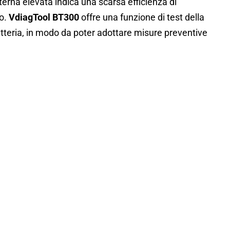
terna elevata indica una scarsa efficienza di
ro.
VdiagTool BT300
offre una funzione di test della
tteria, in modo da poter adottare misure preventive