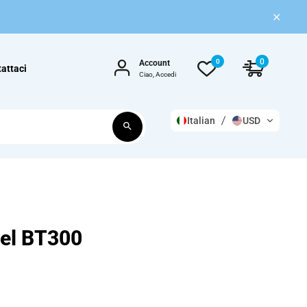
0
0
Account
attaci
Ciao, Accedi
Italian
USD
 del BT300