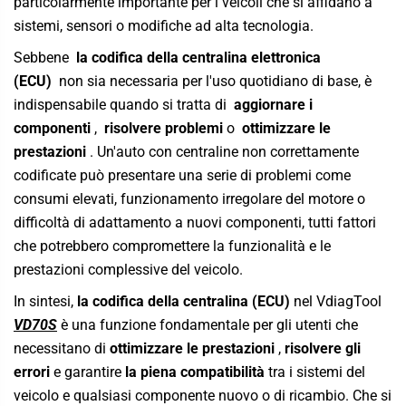
particolarmente importante per i veicoli che si affidano a
sistemi, sensori o modifiche ad alta tecnologia.
Sebbene
la codifica della centralina elettronica
(ECU)
non sia necessaria per l'uso quotidiano di base, è
indispensabile quando si tratta di
aggiornare i
componenti
,
risolvere problemi
o
ottimizzare le
prestazioni
. Un'auto con centraline non correttamente
codificate può presentare una serie di problemi come
consumi elevati, funzionamento irregolare del motore o
difficoltà di adattamento a nuovi componenti, tutti fattori
che potrebbero compromettere la funzionalità e le
prestazioni complessive del veicolo.
In sintesi,
la codifica della centralina (ECU)
nel
VdiagTool
VD70S
è una funzione fondamentale
per gli utenti che
necessitano di
ottimizzare le prestazioni
,
risolvere gli
errori
e garantire
la piena compatibilità
tra i sistemi del
veicolo e qualsiasi componente nuovo o di ricambio. Che si