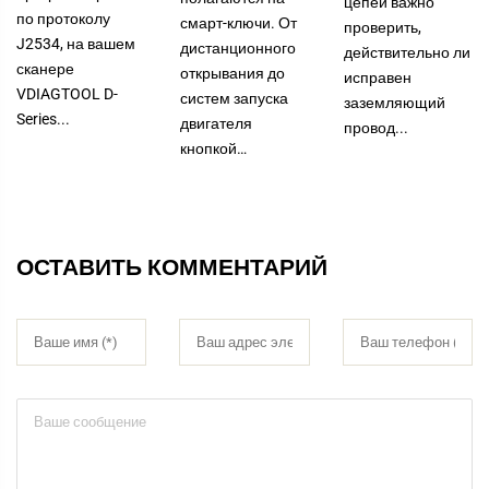
цепей важно
по протоколу
смарт-ключи. От
проверить,
J2534, на вашем
дистанционного
действительно ли
сканере
открывания до
исправен
VDIAGTOOL D-
систем запуска
заземляющий
Series...
двигателя
провод...
кнопкой…
ОСТАВИТЬ КОММЕНТАРИЙ