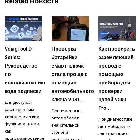
Related Новости
VdiagTool D-
Проверка
Как проверить
Series:
батарейки
заземляющий
Руководство
смарт-ключа
провод с
по
стала проще с
помощью
использованию
помощью
прибора для
кода подписки
автомобильного
проверки
ключа VD31...
цепей V500
Для доступа к
Pro...
расширенным
Современные
диагностическим
автомобили в
При диагностике
функциям, таким
значительной
автомобильных
как
степени
электрических
программирование
полагаются на