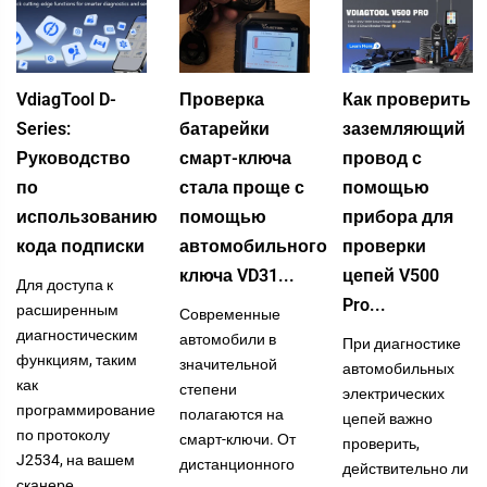
VdiagTool D-
Проверка
Как проверить
Series:
батарейки
заземляющий
Руководство
смарт-ключа
провод с
по
стала проще с
помощью
использованию
помощью
прибора для
кода подписки
автомобильного
проверки
ключа VD31...
цепей V500
Для доступа к
Pro...
расширенным
Современные
диагностическим
автомобили в
При диагностике
функциям, таким
значительной
автомобильных
как
степени
электрических
программирование
полагаются на
цепей важно
по протоколу
смарт-ключи. От
проверить,
J2534, на вашем
дистанционного
действительно ли
сканере