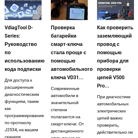
VdiagTool D-
Проверка
Как проверить
Series:
батарейки
заземляющий
Руководство
смарт-ключа
провод с
по
стала проще с
помощью
использованию
помощью
прибора для
кода подписки
автомобильного
проверки
ключа VD31...
цепей V500
Для доступа к
Pro...
расширенным
Современные
диагностическим
автомобили в
При диагностике
функциям, таким
значительной
автомобильных
как
степени
электрических
программирование
полагаются на
цепей важно
по протоколу
смарт-ключи. От
проверить,
J2534, на вашем
дистанционного
действительно ли
сканере
открывания до