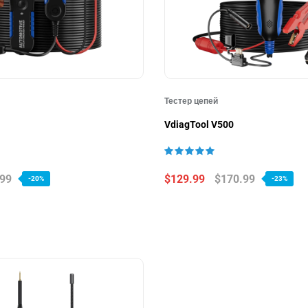
Тестер цепей
VdiagTool V500
.99
$129.99
$170.99
-20%
-23%