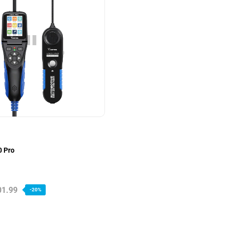
0 Pro
01.99
-20%