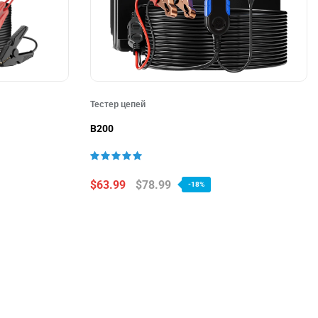
Тестер цепей
B200
$63.99
$78.99
-18%