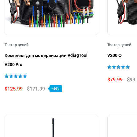
Тестер цепей
Тестер цепей
Комплект для модернизации VdiagTool
V200 О
V200 Pro
$79.99
$99
$125.99
$171.99
-26%