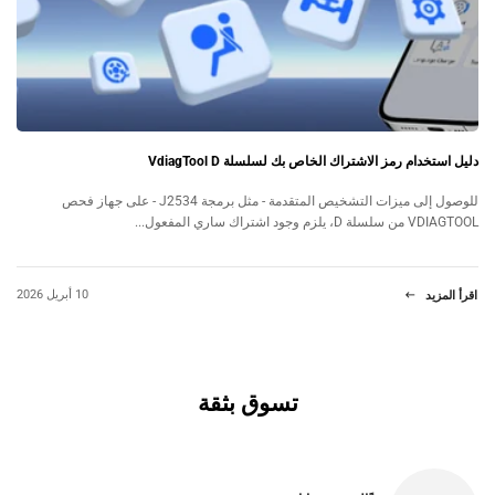
دليل استخدام رمز الاشتراك الخاص بك لسلسلة VdiagTool D
للوصول إلى ميزات التشخيص المتقدمة - مثل برمجة J2534 - على جهاز فحص
VDIAGTOOL من سلسلة D، يلزم وجود اشتراك ساري المفعول...
10 أبريل 2026
اقرأ المزيد
تسوق بثقة