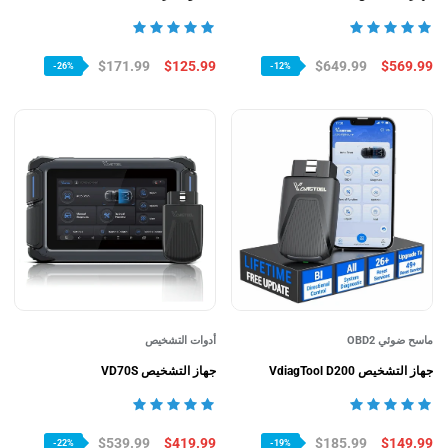
$171.99
$125.99
$649.99
$569.99
-26%
-12%
ماسح ضوئي OBD2
أدوات التشخيص
جهاز التشخيص VdiagTool D200
جهاز التشخيص VD70S
$539.99
$419.99
$185.99
$149.99
-22%
-19%