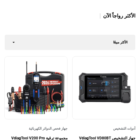
الأكثر رواجاً الآن
الأكثر مبيعًا
أدوات التشخيص
جهاز فحص الدوائر الكهربائية
جهاز التشخيص VdiagTool VD80BT
مجموعة ترقية VdiagTool V200 Pro