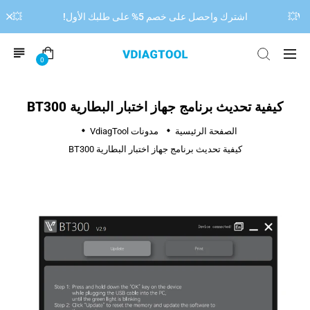
اشترك واحصل على خصم 5% على طلبك الأول!
💥خصم 15% على جهاز فحص أعطال السيارات 00 OBD2
0
كيفية تحديث برنامج جهاز اختبار البطارية BT300
الصفحة الرئيسية
مدونات VdiagTool
كيفية تحديث برنامج جهاز اختبار البطارية BT300