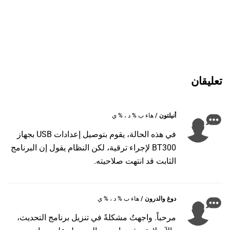
تعليقان
أنيلتون /
هاء ب % د ، % ي
في هذه الحالة، يقوم بتوصيل إعدادات USB بجهاز
BT300 لإجراء ترقية، لكن النظام يقول إن البرنامج
الثابت قد انتهت صلاحيته.
دوغ والدرون /
هاء ب % د ، % ي
مرحباً. واجهتُ مشكلةً في تنزيل برنامج التحديث،