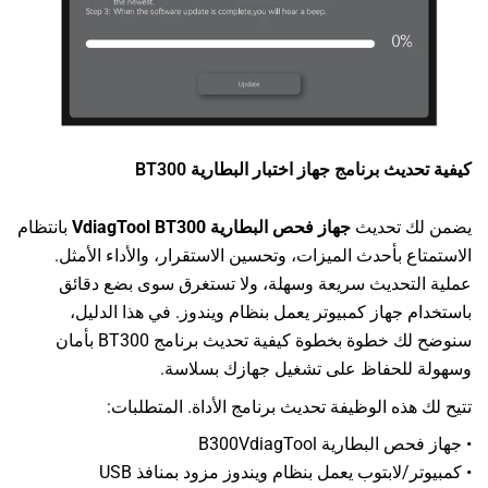
كيفية تحديث برنامج جهاز اختبار البطارية BT300
يضمن لك تحديث
جهاز فحص البطارية VdiagTool BT300
بانتظام
الاستمتاع بأحدث الميزات، وتحسين الاستقرار، والأداء الأمثل.
عملية التحديث سريعة وسهلة، ولا تستغرق سوى بضع دقائق
باستخدام جهاز كمبيوتر يعمل بنظام ويندوز. في هذا الدليل،
سنوضح لك خطوة بخطوة كيفية تحديث برنامج BT300 بأمان
وسهولة للحفاظ على تشغيل جهازك بسلاسة.
تتيح لك هذه الوظيفة تحديث برنامج الأداة. المتطلبات:
• جهاز فحص البطارية
VdiagTool
B300
• كمبيوتر/لابتوب يعمل بنظام ويندوز مزود بمنافذ USB