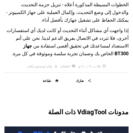
الخطوات البسيطة المذكورة أعلاه - تنزيل حزمة التحديث،
والدخول إلى وضع التحديث، وإكمال العملية على جهاز الكمبيوتر -
يمكنك الحفاظ على تشغيل جهازك بأفضل أداء.
إذا واجهت أي مشاكل أثناء التحديث أو كانت لديك أي استفسارات
أخرى، فلا تتردد في الاتصال بفريق الدعم لدينا. نحن على أتم
الاستعداد لمساعدتك في تحقيق أقصى استفادة من
جهاز
BT300
الخاص بك وضمان تجربة سلسة وموثوقة في كل مرة.
هاء ب % د ، % ي
تعليقان
بقلم تومسون إيثان
شارك
طباعة
مدونات VdiagTool ذات الصلة