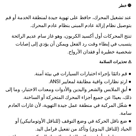
🛑
خطر
عند تشغيل المحرك، حافظ على تهوية جيدة لمنطقة الخدمة أو قم
بتوصيل نظام إزالة عادم المبنى بنظام عادم المحرك.
تنتج المحركات أول أكسيد الكربون، وهو غاز سام عديم الرائحة
يتسبب في إبطاء وقت رد الفعل ويمكن أن يؤدي إلى إصابات
شخصية خطيرة أو فقدان الأرواح.
⚠️
تحذيرات السلامة
● قم دائمًا بإجراء اختبارات السيارات في بيئة آمنة.
● ارتدِ نظارات واقية مطابقة لمعايير ANSI.
● أبقِ الملابس والشعر واليدين والأدوات ومعدات الاختبار، وما إلى
ذلك، بعيدًا عن جميع أجزاء المحرك المتحركة أو الساخنة.
● شغّل المركبة في منطقة عمل جيدة التهوية، لأن غازات العادم
سامة.
● ضع ناقل الحركة في وضع التوقف (للناقل الأوتوماتيكي) أو
الحياد (للناقل اليدوي) وتأكد من تفعيل فرامل اليد.