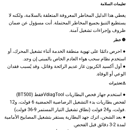
تعليمات السلامة
يغطي هذا الدليل المخاطر المعروفة المتعلقة بالسلامة، ولكنه لا
يستطيع التنبؤ بجميع المخاطر المحتملة. أنت مسؤول عن ضمان
ظروف وإجراءات تشغيل آمنة.
🛑
خطر
● احرص دائمًا على تهوية منطقة الخدمة أثناء تشغيل المحرك، أو
استخدم نظام سحب هواء العادم الخاص بالمبنى إن وجد.
● أول أكسيد الكربون غاز عديم الرائحة وقاتل، وقد يُسبب فقدان
الوعي أو الوفاة.
⚠️تحذيرات
● استخدم جهاز فحص البطاريات
VdiagTool
(BT500) فقط
لفحص بطاريات بدء التشغيل الرصاصية الحمضية 6 فولت، و12
فولت، و24 فولت (نطاق تشغيل التيار المستمر 9-36 فولت).
● بعد الشحن، اترك جهد البطارية يستقر بتشغيل المصابيح الأمامية
لمدة 2-3 دقائق قبل الفحص.