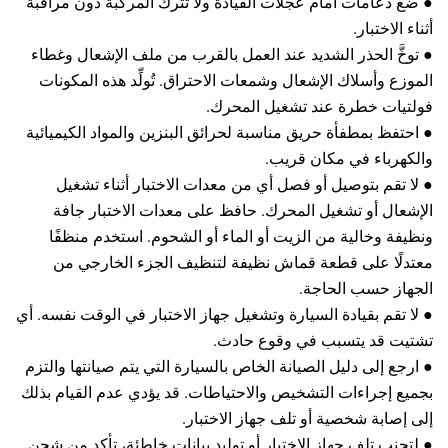
● ضع دعامات أمام عجلات القيادة ولا تترك المركبة دون مراقبة
أثناء الاختبار.
● توخَّ الحذر الشديد عند العمل بالقرب من ملف الإشعال وغطاء
الموزع وأسلاك الإشعال وشمعات الاحتراق. تُولِّد هذه المكونات
فولتيات خطرة عند تشغيل المحرك.
● احتفظ بمطفأة حريق مناسبة لحرائق البنزين والمواد الكيميائية
والكهرباء في مكان قريب.
● لا تقم بتوصيل أو فصل أي من معدات الاختبار أثناء تشغيل
الإشعال أو تشغيل المحرك. حافظ على معدات الاختبار جافة
ونظيفة وخالية من الزيت أو الماء أو الشحوم. استخدم منظفًا
معتدلًا على قطعة قماش نظيفة لتنظيف الجزء الخارجي من
الجهاز حسب الحاجة.
● لا تقم بقيادة السيارة وتشغيل جهاز الاختبار في الوقت نفسه. أي
تشتيت قد يتسبب في وقوع حادث.
● ارجع إلى دليل الصيانة الخاص بالسيارة التي يتم صيانتها والتزم
بجميع إجراءات التشخيص والاحتياطات. قد يؤدي عدم القيام بذلك
إلى إصابة شخصية أو تلف جهاز الاختبار.
● لتجنب تلف جهاز الاختبار أو توليد بيانات خاطئة، تأكد من شحن