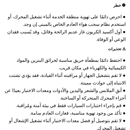
🛑
خطر
● احرص دائمًا على تهوية منطقة الخدمة أثناء تشغيل المحرك، أو
استخدم نظام سحب هواء العادم الخاص بالمبنى إن وجد.
● أول أكسيد الكربون غاز عديم الرائحة وقاتل، وقد يُسبب فقدان
الوعي أو الوفاة.
⚠️
تحذيرات
● احتفظ دائمًا بمطفأة حريق مناسبة لحرائق البنزين والمواد
الكيميائية والكهرباء في مكان قريب.
● لا تقم بتشغيل الجهاز أو مراقبته أثناء القيادة، فقد يؤدي تشتت
الانتباه إلى حوادث مميتة.
● أبقِ الملابس والشعر واليدين والأدوات ومعدات الاختبار بعيدًا عن
أجزاء المحرك المتحركة أو الساخنة.
● قم بإجراء اختبارات السيارات فقط في بيئة آمنة ومُراقبة.
● تأكد من وجود تهوية مناسبة، فغازات العادم سامة.
● لا تقم بتوصيل أو فصل معدات الاختبار أثناء تشغيل الإشعال أو
تشغيل المحرك.