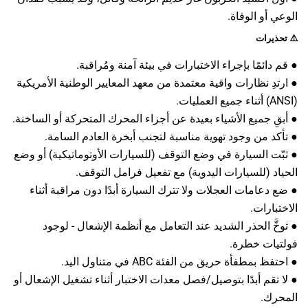
الوعي أو الوفاة.
⚠️
تحذيرات
● قم دائمًا بإجراء الاختبارات في بيئة آمنة ومُراقبة.
● ارتدِ نظارات واقية معتمدة من معهد المعايير الوطنية الأمريكية
(ANSI) أثناء جميع العمليات.
● أبقِ جميع الأشياء بعيدة عن أجزاء المحرك المتحركة أو الساخنة.
● تأكد من وجود تهوية مناسبة لتجنب أبخرة العادم السامة.
● ثبّت السيارة في وضع التوقف (للسيارات الأوتوماتيكية) أو وضع
الحياد (للسيارات اليدوية) مع تفعيل فرامل التوقف.
● ضع دعامات العجلات ولا تترك السيارة أبدًا دون مراقبة أثناء
الاختبارات.
● توخَّ الحذر الشديد عند التعامل مع أنظمة الإشعال - لوجود
فولتيات خطرة.
● احتفظ بمطفأة حريق من الفئة ABC في متناول اليد.
● لا تقم أبدًا بتوصيل/فصل معدات الاختبار أثناء تشغيل الإشعال أو
المحرك.