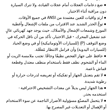
● ضع دعامات العجلات أمام عجلات القيادة، ولا تترك السيارة
دون مراقبة أثناء الاختبار.
● ارتدِ واقيات للعين معتمدة من ANSI في جميع الأوقات.
● توخَّ الحذر الشديد عند الاقتراب من ملفات الإشعال وأغطية
الموزع وشمعات الإشعال والأسلاك، حيث يوجد جهد كهربائي عالٍ
عند تشغيل المحرك. • قبل الاختبار، تأكد من أن ناقل الحركة في
وضع التوقف (P) (للسيارات الأوتوماتيكية) أو في وضع الحياد
(للسيارات اليدوية) وأن فرامل الانتظار مُفعَّلة.
● حافظ على جهاز الفحص نظيفًا وجافًا. تجنب ملامسة الزيت أو
الماء أو الشحوم. نظف فقط باستخدام منظف معتدل وقطعة
قماش ناعمة.
● لا تقم بتعديل الجهاز أو تفكيكه أو تعريضه لدرجات حرارة أو
رطوبة شديدة.
● هذا الجهاز ليس بديلاً عن معدات التشخيص الاحترافية -
استخدمه بحذر.
● لا يتحمل المصنّع مسؤولية الأضرار الناجمة عن سوء الاستخدام
أو الإهمال أو التعديلات غير المصرح بها.