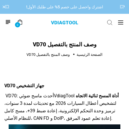
اشترك واحصل على خصم 5% على طلبك الأول!
💥خصم 15% على جهاز فحص أعطال السيارات 00 OBD2
0
وصف المنتج بالتفصيل VD70
الصفحة الرئيسية
وصف المنتج بالتفصيل VD70
جهاز التشخيص VD70
أداة المسح ثنائية الاتجاه
VdiagTool
VD70: أحدث ماسح ضوئي
لتشخيص أعطال السيارات 2026 مع تحديثات لمدة 3 سنوات،
ترميز وحدة التحكم الإلكترونية، إعادة ضبط 39+، مسح كامل
للنظام الأصلي، CAN FD و DoIP، إعادة تعلم عمود المرفق.