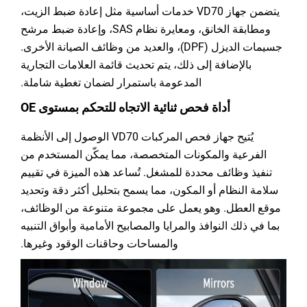
يتضمن جهاز VD70 خدمات أساسية مثل إعادة ضبط الزيت،
ومطابقة الخانق، ومعايرة نظام SAS، وإعادة ضبط مرشح
جسيمات الديزل (DPF)، والعديد من وظائف الصيانة الأخرى.
بالإضافة إلى ذلك، يتم تحديث قائمة العلامات التجارية
المدعومة باستمرار لضمان تغطية شاملة.
أداة فحص ثنائية الاتجاه للتحكم بمستوى OE
يُتيح جهاز فحص المركبات VD70 الوصول إلى الأنظمة
الفرعية والمكونات المتخصصة، مما يمكّن المستخدم من
تنفيذ وظائف محددة للمشغل. تُساعد هذه الميزة في تقييم
سلامة النظام أو المكون، مما يسمح بتحليل أكثر دقة وتحديد
موقع العطل. وهو يعمل على مجموعة متنوعة من الوظائف،
بما في ذلك النوافذ والمرايا والمصابيح الأمامية وأبواق التنبيه
والمساحات وحاقنات الوقود وغيرها.