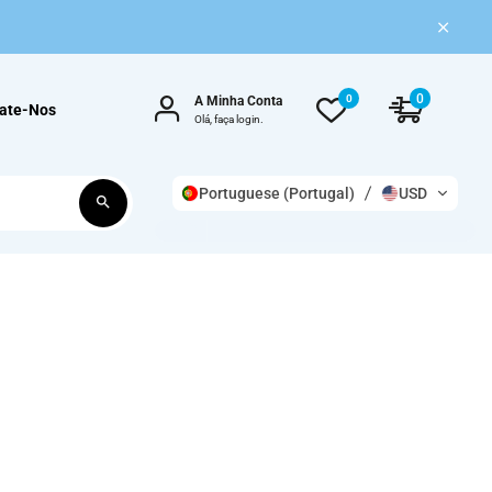
0
0
A Minha Conta
ate-Nos
Olá, faça login.
Portuguese (Portugal)
USD