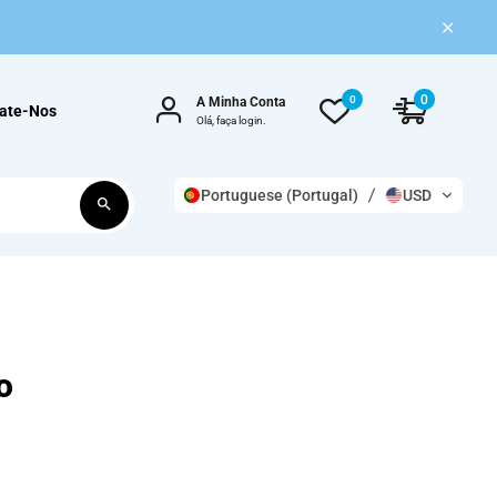
0
0
A Minha Conta
ate-Nos
Olá, faça login.
Portuguese (Portugal)
USD
o