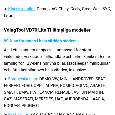
➤
Kinesiska bilar:
Demo, JAC, Chery, Geely, Great Wall, BYD,
Lifan
VdiagTool VD70 Lite
Tillämpliga modeller
99 % av fordonen i hela världen stöder:
Allt-i-ett-skannern är speciellt anpassad för stora
verkstäder, verkstäder, bilhandlare och bilmekaniker. Den är
lämplig för 12V-bensindrivna bilar, stadsjeepar, minibussar
och lätta lastbilar över hela världen, inklusive:
➤
Europeiska bilar:
DEMO, VW, MINI, LANDROVER, SEAT,
FERRARI, FORD, OPEL, ALPHA, ROMEO, VOLVO, ABARTH,
SMART, BMW, FIAT, LANCIA, RENAULT, ASTON MARTIN,
GAZ, MASERATI, MEREDES, UAZ, AUDROENDA, JAACIA,
POGUAR, PEUGEOT
➤
Ryska bilar:
ZAZ, IZH, PAZ, UAZ, VAZ, GAZ, Lada...