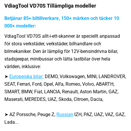
VdiagTool VD70S
Tillämpliga modeller
Betjänar 85+ biltillverkare, 150+ märken och täcker 10
000+ modeller:
VdiagTool VD70S allt-i-ett-skanner är speciellt anpassad
för stora verkstäder, verkstäder, bilhandlare och
bilmekaniker. Den är lämplig för 12V-bensindrivna bilar,
stadsjeepar, minibussar och lätta lastbilar över hela
världen, inklusive:
➤
Europeiska bilar:
DEMO, Volkswagen, MINI, LANDROVER,
SEAT, Ferrari, Ford, Opel, Alfa, Romeo, Volvo, ABARTH,
SMART, BMW, Fiat, LANCIA, Renault, Aston Martin, GAZ,
Maserati, MEREDES, UAZ, Skoda, Citroen, Dacia,
➤ AZ Porssche,
Peuge Z,
Russian
IZH, PAZ, UAZ, VAZ, GAZ,
Lada...