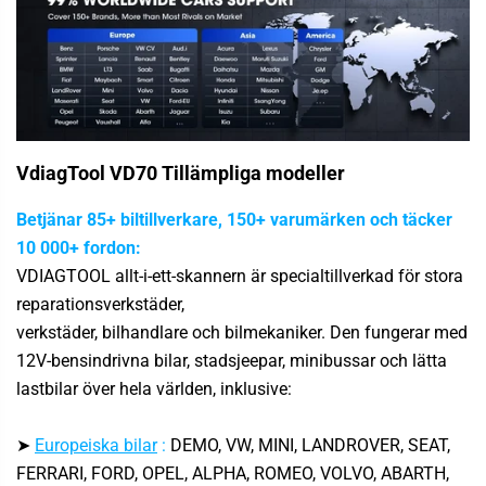
VdiagTool VD70
Tillämpliga modeller
Betjänar 85+ biltillverkare, 150+ varumärken och täcker
10 000+ fordon:
VDIAGTOOL allt-i-ett-skannern är specialtillverkad för stora
reparationsverkstäder,
verkstäder, bilhandlare och bilmekaniker. Den fungerar med
12V-bensindrivna bilar, stadsjeepar, minibussar och lätta
lastbilar över hela världen, inklusive:
➤
Europeiska bilar
:
DEMO, VW, MINI, LANDROVER, SEAT,
FERRARI, FORD, OPEL, ALPHA, ROMEO, VOLVO, ABARTH,