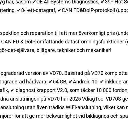
 har, såsom ✔OE All Systems Diagnostics, ✔39+ Hot Ser
atering, ✔8-i-ett-datagraf, ✔CAN FD&DoIP-protokoll (upp
spektion och reparation till ett mer överkomligt pris (unde
s, CAN FD & DoIP, omfattande dataströmningsfunktioner (ex
 gör-det-självare, bilägare, tekniker och mekaniker!
ppgraderad version av VD70. Baserad på VD70 kompletta 
ppgraderad hårdvara: ✔64 GB, ✔Android 10, ✔ inkluderar 
rafik, ✔ diagnostikrapport V2.0, som täcker 10 000 fordo
undna anslutningen på VD70 har 2025 VdiagTool VD70S ge
nslutning utan även trådlös WIFI-anslutning, vilket kan 
jörer för att ge mer bekvämlighet vid bildiagnos och spa