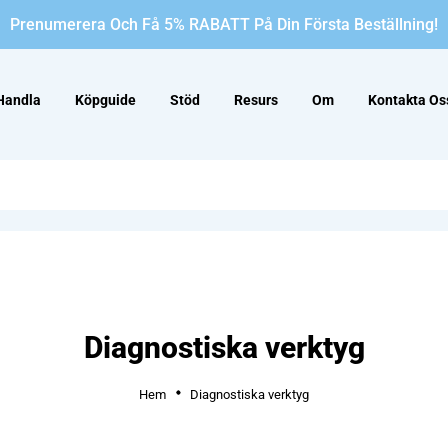
Prenumerera Och Få 5% RABATT På Din Första Beställning!
Handla
Köpguide
Stöd
Resurs
Om
Kontakta Os
Diagnostiska verktyg
Hem
Diagnostiska verktyg