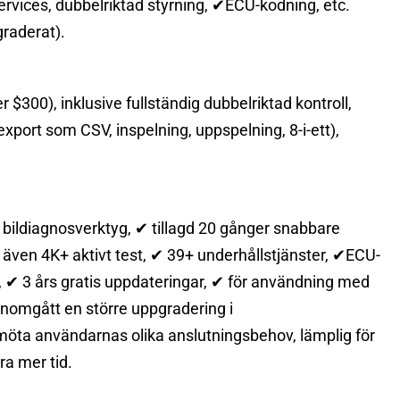
vices, dubbelriktad styrning, ✔ECU-kodning, etc.
graderat).
r $300), inklusive fullständig dubbelriktad kontroll,
port som CSV, inspelning, uppspelning, 8-i-ett),
bildiagnosverktyg, ✔ tillagd 20 gånger snabbare
även 4K+ aktivt test, ✔ 39+ underhållstjänster, ✔ECU-
n, ✔ 3 års gratis uppdateringar, ✔ för användning med
nomgått en större uppgradering i
möta användarnas olika anslutningsbehov, lämplig för
ra mer tid.