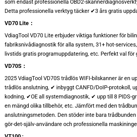
som endast professionella OBD2-skannerdiagnosverktyg
Detta professionella verktyg täcker ✔3 års gratis uppd
VD70 Lite
：
VdiagTool VD70 Lite erbjuder viktiga funktioner för bilin
fabriksnivådiagnostik för alla system, 31+ hot-service
livstids gratis programuppdatering, etc. Perfekt val för
VD70S
：
2025 VdiagTool VD70S trådlös WIFI-bilskanner är en u
trådlös anslutning, ✔ inbyggt CANFD/DoIP-protokoll, u
kodning, ✔OE all systemdiagnostik, ✔ upp till 8 PIDS-g
en mängd olika tillbehör, etc. Jämfört med den trådb
anslutningsmetoden. Den stöder inte bara trådbunden a
gör-det-själv-användare och professionella maskiningen
VT100
: