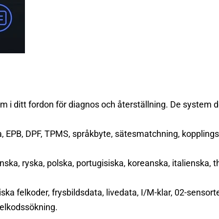
m i ditt fordon för diagnos och återställning. De system
mpa, EPB, DPF, TPMS, språkbyte, sätesmatchning, koppling
ska, ryska, polska, portugisiska, koreanska, italienska, t
ska felkoder, frysbildsdata, livedata, I/M-klar, 02-senso
felkodssökning.