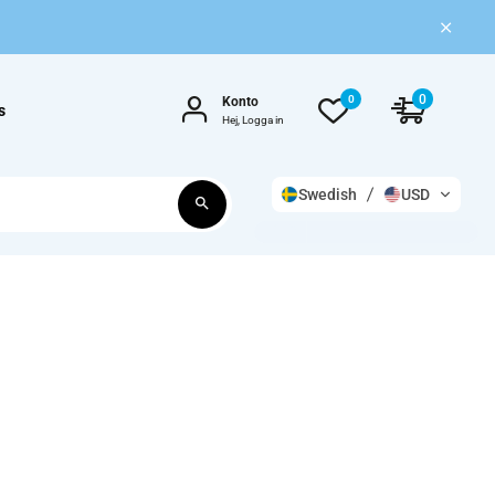
0
0
Konto
s
Hej, Logga in
Swedish
USD