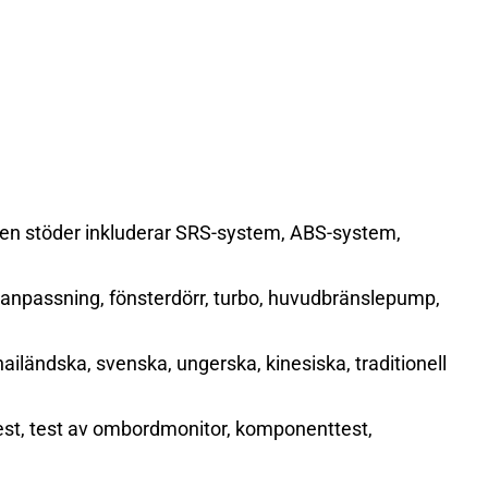
 den stöder inkluderar SRS-system, ABS-system,
sanpassning, fönsterdörr, turbo, huvudbränslepump,
hailändska, svenska, ungerska, kinesiska, traditionell
rtest, test av ombordmonitor, komponenttest,